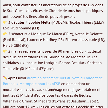
Ainsi, pour contester les aberrations de ce projet de LGV dans
le Sud-Ouest, des élu.es de Gironde de tous bords politiques
ont resserré les liens afin de pouvoir peser :
3 députés > Sophie Mette (MODEM), Nicolas Thierry (EELV),
Loïc Prud’homme (LFI)
5 sénateurs > Monique De Marco (EELV), Nathalie Delattre
(Parti Radical), Laurence Harribey (PS), Florence Lassarade (LR),
Hervé Gillé (PS)
2 maires représentant près de 90 membres du « Collectif
des élus des territoires sud-Girondins, de Montesquieu et
solidaires » > Jacqueline Lartigue (Bernos Beaulac), Christian
Tamarelle (St Médard d’Eyrans)
Après avoir
alerté en décembre lors du vote du budget de
Bordeaux Métropole pour les AFSB
en demandant un
moratoire sur ces travaux d’aménagement jugés totalement
inutiles (1 Milliard d’euros pour les 4 gares de Bègles,
Villenave d’Ornon, St Médard d’Eyrans et Beautiran… soit 1
Milliard pour 17 km!), les élu.es ont cette fois décidé d’alerter