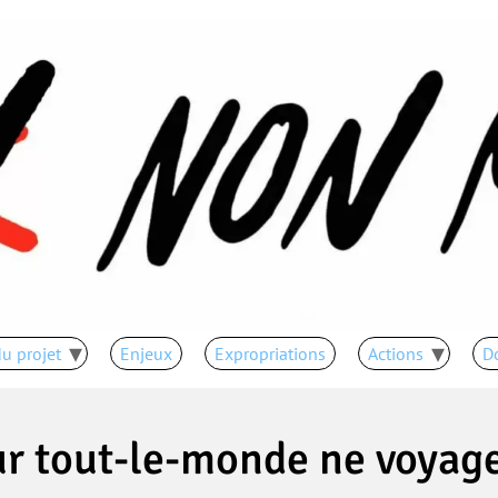
u projet
Enjeux
Expropriations
Actions
D
 tout-le-monde ne voyage