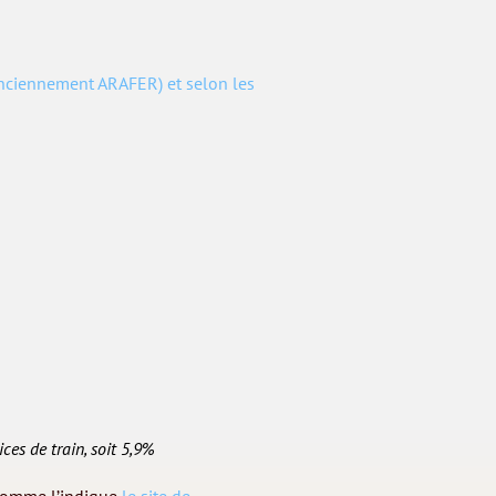
anciennement ARAFER) et selon les
ces de train, soit 5,9%
, comme l’indique
le site de