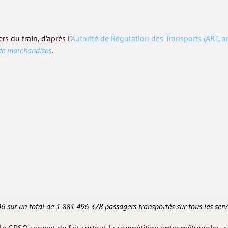
 du train, d’après l’
Autorité de Régulation des Transports (ART, 
 de marchandises
.
 sur un total de 1 881 496 378 passagers transportés sur tous les servi
 sur le GPSO servent de fait surtout la compétition entre métropoles