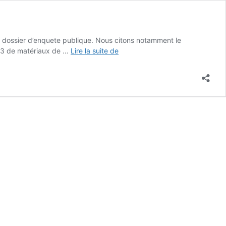
e dossier d’enquete publique. Nous citons notamment le
Extraits
 m3 de matériaux de …
Lire la suite de
de
l’enquête
publique
:
morceaux
édifiants